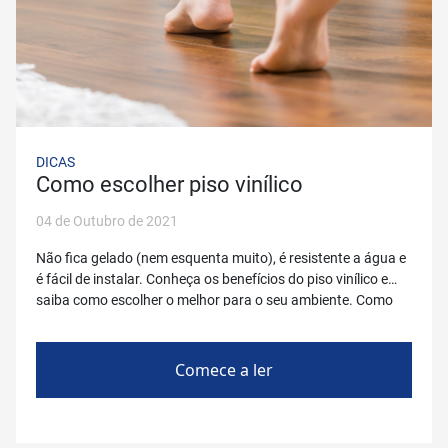
DICAS
Como escolher piso vinílico
04 de Outubro de 2021
Não fica gelado (nem esquenta muito), é resistente a água e
é fácil de instalar. Conheça os benefícios do piso vinílico e
saiba como escolher o melhor para o seu ambiente. Como
escolher piso vinílico Você conhece o piso vinílico? Se está
passando por uma reforma, certamente já ouvir falar nele e,
provavelmente, está na […]
Comece a ler