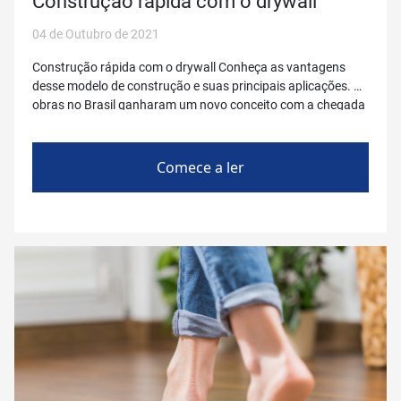
Construção rápida com o drywall
04 de Outubro de 2021
Construção rápida com o drywall Conheça as vantagens
desse modelo de construção e suas principais aplicações. As
obras no Brasil ganharam um novo conceito com a chegada
do drywall, há vinte anos. O sistema de construção,
chamado de parede seca, é composto por perfis (guias e
montantes), chapas de gesso, isolamento térmico e acústico
Comece a ler
(lã de PET, de […]