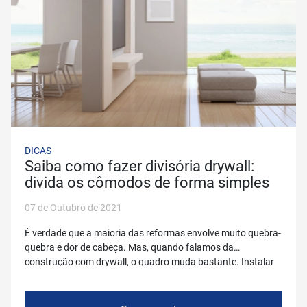
DICAS
Saiba como fazer divisória drywall:
divida os cômodos de forma simples
07 de Outubro de 2021
É verdade que a maioria das reformas envolve muito quebra-
quebra e dor de cabeça. Mas, quando falamos da
construção com drywall, o quadro muda bastante. Instalar
uma parede com divisória drywall é bem mais fácil do que
construir uma de concreto e essa prática está super em alta.
Para te ajudar a montar divisórias na […]