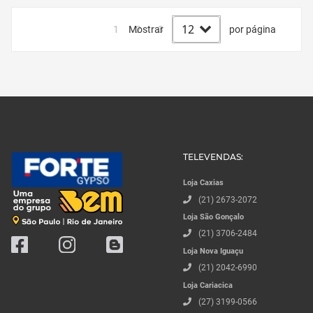
Mostrar
por página
1
2
3
4
5
TELEVENDAS:
Loja Caxias
(21) 2673-2072
Loja São Gonçalo
(21) 3706-2484
Loja Nova Iguaçu
(21) 2042-6990
Loja Cariacica
(27) 3199-0566