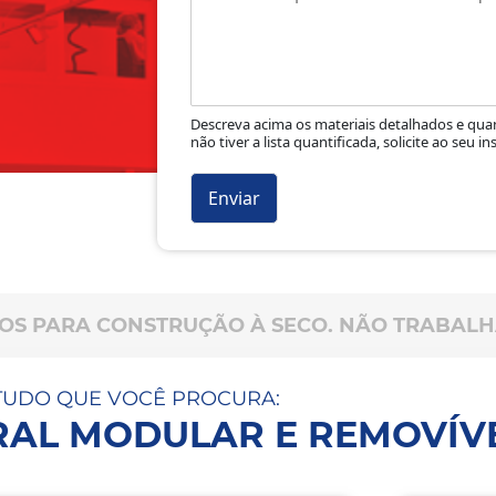
t
o
s
o
r
ç
Descreva acima os materiais detalhados e qua
a
não tiver a lista quantificada, solicite ao seu i
m
e
Enviar
n
t
o
TOS PARA CONSTRUÇÃO À SECO. NÃO TRABAL
TUDO QUE VOCÊ PROCURA:
RAL MODULAR E REMOVÍV