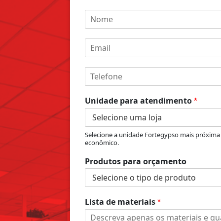
N
o
m
E
e
m
*
a
p
a
T
i
a
t
e
l
r
e
l
*
a
n
Unidade para atendimento
e
*
L
d
f
i
i
o
s
m
n
Selecione a unidade Fortegypso mais próxima
t
e
e
econômico.
a
n
*
*
t
Produtos para orçamento
o
P
r
o
Lista de materiais
*
d
u