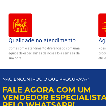
Qualidade no atendimento
Agi
Conte com o atendimento diferenciado com uma
Poss
equipe de especialistas da nossa loja sem sair da
produ
sua obra.
efici
NÃO ENCONTROU O QUE PROCURAVA?
FALE AGORA COM UM
VENDEDOR ESPECIALIST
PELO WHATSAPP!