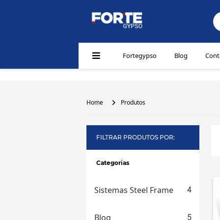
Warning: Undefined property: WP_Post_Type::$term_id in 
Fortegypso
Blog
Cont
Home
Produtos
FILTRAR PRODUTOS POR:
Categorias
Sistemas Steel Frame
4
Blog
5