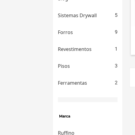
Sistemas Drywall
5
Forros
9
Revestimentos
1
Pisos
3
Ferramentas
2
Marca
Ruffino