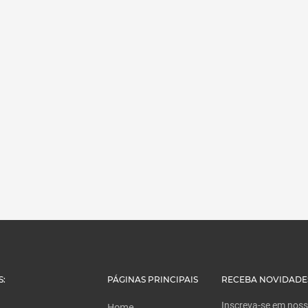
S:
PÁGINAS PRINCIPAIS
RECEBA NOVIDADE
Inscreva-se em nossa
Home