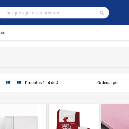
/home/defaultwebsite/public/wp-content/themes/fortegypso
Busque aqui o seu produto
ato
Ordenar por
Produtos 1 - 4 de 4