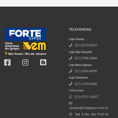
TELEVENDAS:
Loja Caxias
(21) 2673-2072
Loja São Gonçalo
(21) 3706-2484
Loja Nova Iguaçu
(21) 2042-6990
Loja Cariacica
(27) 3199-0566
Televendas
(21) 97211-4357
vendas@fortegypso.com.br
Seg. à Sex. das 7h30 às